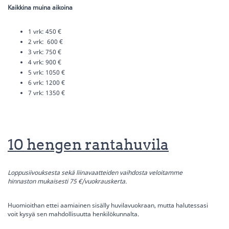
Kaikkina muina aikoina
1 vrk: 450 €
2 vrk: 600 €
3 vrk: 750 €
4 vrk: 900 €
5 vrk: 1050 €
6 vrk: 1200 €
7 vrk: 1350 €
10 hengen rantahuvila
Loppusiivouksesta sekä liinavaatteiden vaihdosta veloitamme
hinnaston mukaisesti 75 €/vuokrauskerta.
Huomioithan ettei aamiainen sisälly huvilavuokraan, mutta halutessasi
voit kysyä sen mahdollisuutta henkilökunnalta.