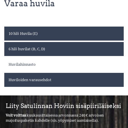
Varaa huvila
10 hlö Huvila (E)
6 hlö huvilat (B, C, D)
Huvilahinnasto
Huviloiden varausehdot
Liity Satulinnan Hoviin sisäpiiriläiseksi
Voit voittaa
kuukausittaisessa arvonnassa 240 € arvoisen
majoituspaketin kahdelle (sis. yöpymiset aamiaisella).