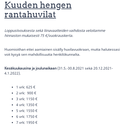
Kuuden hengen
rantahuvilat
Loppusiivouksesta sekä liinavaatteiden vaihdosta veloitamme
hinnaston mukaisesti 75 €/vuokrauskerta.
Huomioithan ettei aamiainen sisälly huvilavuokraan, mutta halutessasi
voit kysyä sen mahdollisuutta henkilökunnalta.
Kesäkuukausina ja joulunaikaan
(31.5.-30.8.2021 sekä 20.12.2021-
4.1.2022).
1 vrk: 625 €
2 vrk: 900 €
3 vrk: 1150 €
4 vrk: 1350 €
5 vrk: 1550 €
6 vrk: 1750 €
7 vrk: 1950 €